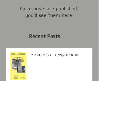
Check back soon
Once posts are published,
you’ll see them here.
Recent Posts
חומרים קשים בגלריה חנינא
אבק ועננה תערוכת יחיד לאמנית רעות
רבוח בגלריה חנינא (זוכת סלון חנינא
2020)