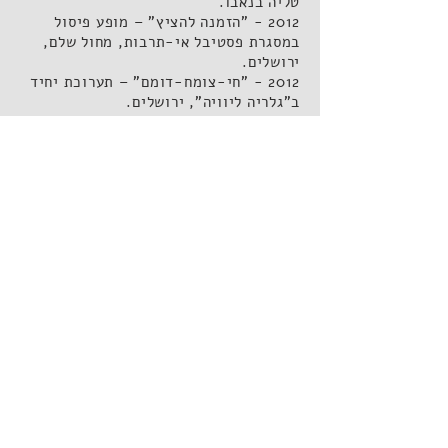
טליה בנאבו.
2012 - "הזמנה להציץ" – מופע פיסול
במסגרת פסטיבל אי-תרבות, מחול שלם,
ירושלים.
2012 - "חי-צומח-דומם" – תערוכת יחיד
ב"גלריה ליוויה", ירושלים.
2011 - "מחוץ לבוידעם" – תערוכה
קבוצתית בגלריה "שודדי-ים", מסגרת
פסטיבל מנופים, ירושלים. אוצרים: מורן
גוטמן ויניב יור.
פרסים ומלגות:
2016 - William M. Philips '54
Memorial Scholarship
2016 - Graduate Research Grant,
MICA
2015 - Rinehart Fellowship Award
2015 - The Leslie King-Hammond
Graduate Award
2008 - LCU Foundation Award.
2007 - The "Pen and Brush, Inc"
Evelyn Chard Kelley Memorial
Scholarship.