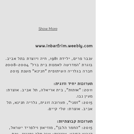
Show More
www.inbarfrim.weebly.com
ענבר פרים, ילידת 1981, חיה ויוצרת בתל אביב.
בוגרת 'המדרשה לאמנות בית ברל'
2008-2004
חברה בגלריה השיתופית "חנינא" משנת 2015
תערוכות יחיד וזוגית:
2011: "אותות", בית אריאלה, תל אביב. אוצרת:
מעין נבו.
2015: "זמני", תערוכה זוגית, גלריה חנינא, תל
אביב. אוצרת: טלי קיים.
תערוכות קבוצתיות:
2015: “החמר הלבן", מוזיאון וילפריד ישראל,
קיבוץ הזורע. אוצרות: שיר מלר ימגוצי, ענת