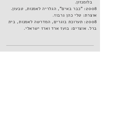
בלומנזון.
2008: "כבר באים", הגלריה לאמנות, טבעון.
אוצרת: טלי כהן גרבוז.
2008: תערוכת בוגרים, המדרשה לאמנות, בית
ברל. אוצרים: בועז ארד וארז ישראלי.
לי היא שולוב
ענבר פרים
נעמה ברקוביץ׳
מיכאל יגודין
נעה היינה
יקיר שגב
רעות אסימיני
ראומה חיות
שירה טבצ׳ניק
רון וינטא