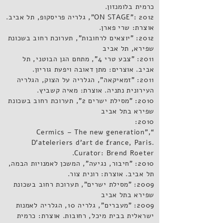
כרמית בלומנזון.
2012 :"ON STAGE", גלריה פריסקופ, תל אביב.
אוצרת: שרי פארן.
2012: "יוצאים לרחובות", תערוכת רחוב בשכונת
שפירא, תל אביב
2011: "צבע טרי 4", מתחם הגן הבוטני, תל
אביב. אוצרים: מתן דאובה ויפעת גוריון.
2011: "זמאיקאה", הגלריה על הצוק, הגלריה
העירונית נתניה. אוצרת: מאיה קשביץ.
2010: "מסילת ישרים 2", תערוכת רחוב בשכונת
שפירא בתל אביב
2010:
Cermics
– The new generation”,
“
D'ateleriers
d'art
de
france
, Paris.
.
Curator: Brend
Roeter
2010: "חיבור, נגיעה", המשכן לאמנויות הבמה,
תל אביב. אוצרת: רונית צור.
2009: "מסילת ישרים", תערוכת רחוב בשכונת
שפירא בתל אביב
2009: "מעברים", גלריה 10, הגלריה לאמנות
ישראלית בבית מיכל, רחובות. אוצרת: כרמית