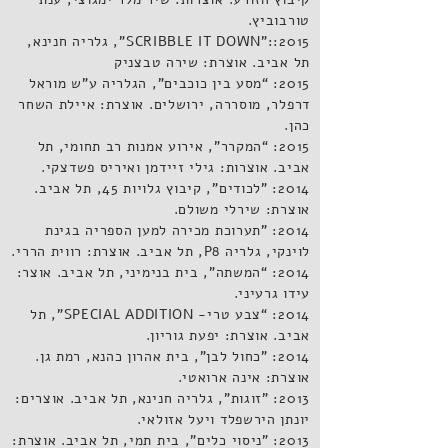
טורבוביץ.
2015::”SCRIBBLE IT DOWN”, גלריה חנינא,
תל אביב. אוצרת: שירה טבצניק
2015: “מסע בין כוכבים", הגלריה ע"ש מוראל
דרפלר, מוסררה, ירושלים. אוצרת: איילת השחר
כהן.
2015: “המקרר", אירוע אמנות רב תחומי, תל
אביב. אוצרות: גילי זיידמן ואיריס פשדצקי.
2014: ”לכודים", קיבוץ גלויות 45, תל אביב.
אוצרת: שירלי משולם.
2014: ”תערוכת מכירה למען הספריה בגינת
לוינקי, גלריה P8, תל אביב. אוצרת: רווית הררי.
2014: “המשתה", בית בנימיני, תל אביב. אוצר:
עידו גרעיני.
2014: “צבע טרי- SPECIAL ADDITION”, תל
אביב. אוצרת: יפעת גוריון.
2014: "כחול לבן", בית אהרון כהנא, רמת גן.
אוצרת: אינה ארואטי.
2013: "זוגות", גלריה חנינא, תל אביב. אוצרים:
יונתן הירשפלד ויעל אזולאי.
2013: "ניסוי כלים", בית תמי, תל אביב. אוצרת: