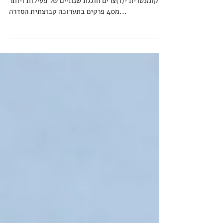
4.8.16 | 20:00
פתיחת תערוכה ״י(ו)צרים״ בגלריה חנינא סדרת הרשת
הדוקומנטרית י(ו)צרים חוגגת שנתיים של פעילות ויותר
מ40 פרקים בתערוכה קבוצתית הסדרה...