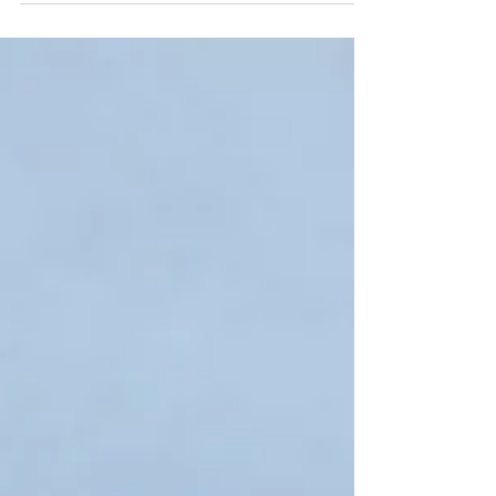
16.7.16 | 12:00
Gallery Talk for Exhibition "Parody on the
Parable of Time" with guest speaker Yair
Barak